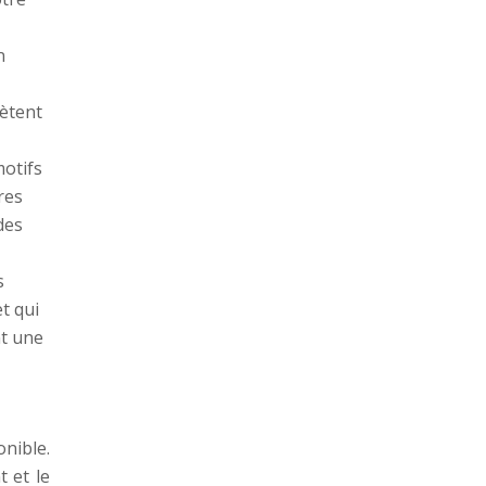
n
lètent
otifs
res
des
s
t qui
nt une
onible.
 et le