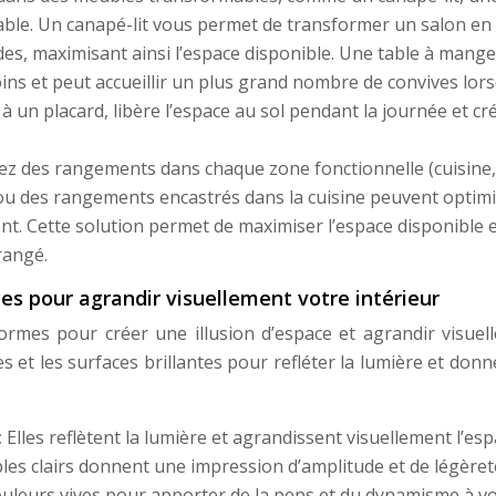
able. Un canapé-lit vous permet de transformer un salon en
s, maximisant ainsi l’espace disponible. Une table à mange
oins et peut accueillir un plus grand nombre de convives lor
 à un placard, libère l’espace au sol pendant la journée et cr
ez des rangements dans chaque zone fonctionnelle (cuisine,
it ou des rangements encastrés dans la cuisine peuvent optim
nt. Cette solution permet de maximiser l’espace disponible e
rangé.
ces pour agrandir visuellement votre intérieur
 formes pour créer une illusion d’espace et agrandir visuel
res et les surfaces brillantes pour refléter la lumière et don
:
Elles reflètent la lumière et agrandissent visuellement l’esp
es clairs donnent une impression d’amplitude et de légèret
uleurs vives pour apporter de la peps et du dynamisme à v