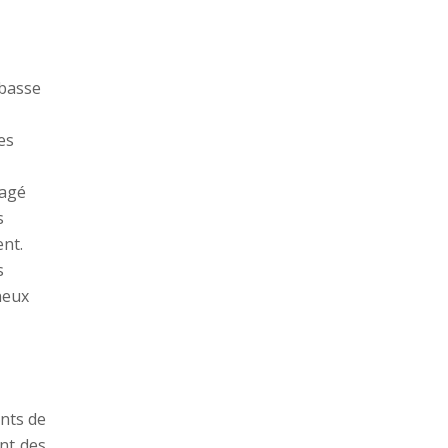
 basse
es
gagé
s
ent.
s
neux
nts de
ont des