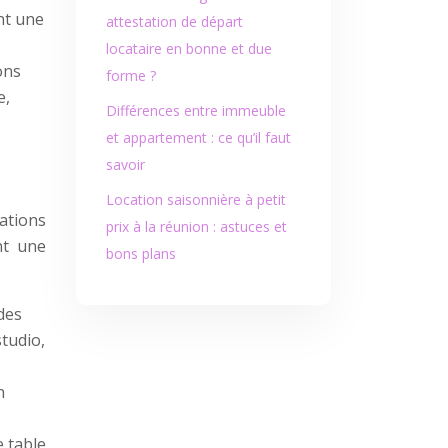
nt une
attestation de départ
locataire en bonne et due
ons
forme ?
e,
Différences entre immeuble
et appartement : ce qu’il faut
savoir
Location saisonnière à petit
ations
prix à la réunion : astuces et
nt une
bons plans
des
tudio,
n
 table