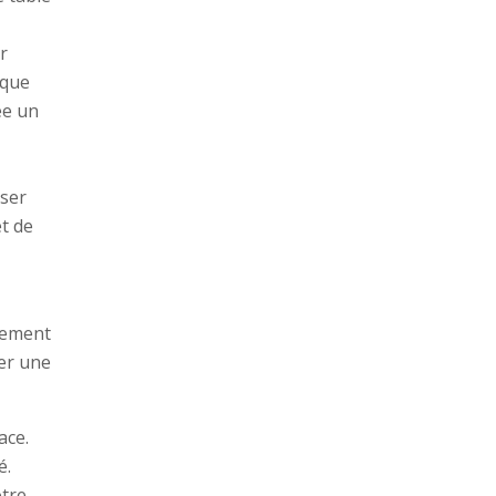
r
sque
ée un
iser
t de
lement
ner une
ace.
é.
otre