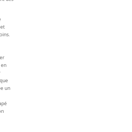
e
 et
oins.
er
 en
r
sque
ée un
apé
on