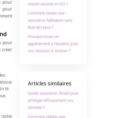
e pour
nouvel associé en SCI ?
es pour
Comment résilier une
amment
assurance habitation sans
état des lieux ?
and
Pourquoi louer un
es pour
appartement à Neydens pour
t créer
vos missions à Genève ?
des
dessus
Articles similaires
n lit
Quelle assurance choisir pour
ous
protéger efficacement vos
serrures ?
e niche
Comment rédiger une