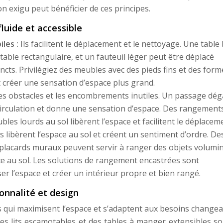
exigu peut bénéficier de ces principes.
fluide et accessible
iles :
Ils facilitent le déplacement et le nettoyage. Une table
 table rectangulaire, et un fauteuil léger peut être déplacé
ncts. Privilégiez des meubles avec des pieds fins et des form
et créer une sensation d’espace plus grand.
les obstacles et les encombrements inutiles. Un passage dé
a circulation et donne une sensation d’espace. Des rangement
es lourds au sol libèrent l’espace et facilitent le déplacem
ls libèrent l’espace au sol et créent un sentiment d’ordre. De
es placards muraux peuvent servir à ranger des objets volumi
pace au sol. Les solutions de rangement encastrées sont
er l’espace et créer un intérieur propre et bien rangé.
ionnalité et design
s qui maximisent l’espace et s’adaptent aux besoins changea
des lits escamotables et des tables à manger extensibles s