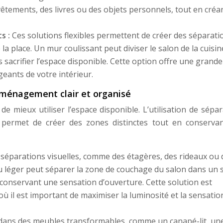
êtements, des livres ou des objets personnels, tout en créa
ts :
Ces solutions flexibles permettent de créer des séparati
a place. Un mur coulissant peut diviser le salon de la cuisin
s sacrifier l’espace disponible. Cette option offre une grande
geants de votre intérieur.
 aménagement clair et organisé
 mieux utiliser l’espace disponible. L’utilisation de sépar
s permet de créer des zones distinctes tout en conserva
s séparations visuelles, comme des étagères, des rideaux ou 
u léger peut séparer la zone de couchage du salon dans un s
 conservant une sensation d’ouverture. Cette solution est
ù il est important de maximiser la luminosité et la sensatio
 dans des meubles transformables, comme un canapé-lit, une