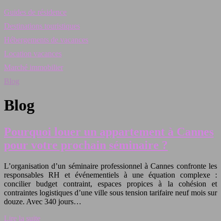
Guides de résidence
Destinations touristiques
Hébergements de vacances
Location vacances
Marché immobilier
Blog
Blog
Pourquoi louer un appartement à Cannes
pour votre prochain séminaire ?
L’organisation d’un séminaire professionnel à Cannes confronte les
responsables RH et événementiels à une équation complexe :
concilier budget contraint, espaces propices à la cohésion et
contraintes logistiques d’une ville sous tension tarifaire neuf mois sur
douze. Avec 340 jours…
Lire la suite