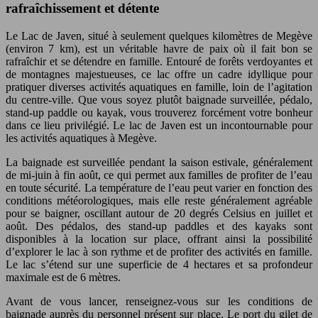
rafraîchissement et détente
Le Lac de Javen, situé à seulement quelques kilomètres de Megève
(environ 7 km), est un véritable havre de paix où il fait bon se
rafraîchir et se détendre en famille. Entouré de forêts verdoyantes et
de montagnes majestueuses, ce lac offre un cadre idyllique pour
pratiquer diverses activités aquatiques en famille, loin de l’agitation
du centre-ville. Que vous soyez plutôt baignade surveillée, pédalo,
stand-up paddle ou kayak, vous trouverez forcément votre bonheur
dans ce lieu privilégié. Le lac de Javen est un incontournable pour
les activités aquatiques à Megève.
La baignade est surveillée pendant la saison estivale, généralement
de mi-juin à fin août, ce qui permet aux familles de profiter de l’eau
en toute sécurité. La température de l’eau peut varier en fonction des
conditions météorologiques, mais elle reste généralement agréable
pour se baigner, oscillant autour de 20 degrés Celsius en juillet et
août. Des pédalos, des stand-up paddles et des kayaks sont
disponibles à la location sur place, offrant ainsi la possibilité
d’explorer le lac à son rythme et de profiter des activités en famille.
Le lac s’étend sur une superficie de 4 hectares et sa profondeur
maximale est de 6 mètres.
Avant de vous lancer, renseignez-vous sur les conditions de
baignade auprès du personnel présent sur place. Le port du gilet de