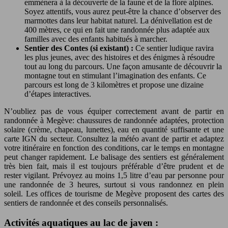
emmènera à la découverte de la faune et de la flore alpines.
Soyez attentifs, vous aurez peut-être la chance d’observer des
marmottes dans leur habitat naturel. La dénivellation est de
400 mètres, ce qui en fait une randonnée plus adaptée aux
familles avec des enfants habitués à marcher.
Sentier des Contes (si existant) :
Ce sentier ludique ravira
les plus jeunes, avec des histoires et des énigmes à résoudre
tout au long du parcours. Une façon amusante de découvrir la
montagne tout en stimulant l’imagination des enfants. Ce
parcours est long de 3 kilomètres et propose une dizaine
d’étapes interactives.
N’oubliez pas de vous équiper correctement avant de partir en
randonnée à Megève: chaussures de randonnée adaptées, protection
solaire (crème, chapeau, lunettes), eau en quantité suffisante et une
carte IGN du secteur. Consultez la météo avant de partir et adaptez
votre itinéraire en fonction des conditions, car le temps en montagne
peut changer rapidement. Le balisage des sentiers est généralement
très bien fait, mais il est toujours préférable d’être prudent et de
rester vigilant. Prévoyez au moins 1,5 litre d’eau par personne pour
une randonnée de 3 heures, surtout si vous randonnez en plein
soleil. Les offices de tourisme de Megève proposent des cartes des
sentiers de randonnée et des conseils personnalisés.
Activités aquatiques au lac de javen :